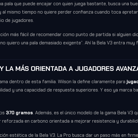
una pala que puede encajar con quien juega bastante, busca una bu
y al mismo tiempo no quiere perder confianza cuando toca apretar 
lio de jugadores.
ión más fácil de recomendar como punto de partida si alguien dic
 no quiero una pala demasiado exigente”. Ahí la Bela V3 entra muy 
 Y LA MÁS ORIENTADA A JUGADORES AVAN
gama dentro de esta familia. Wilson la define claramente para
juga
bilidad y una capacidad de respuesta superiores. Y eso ya marca b
los
370 gramos
. Además, es el único modelo de la gama Bela V3 q
r reforzada en carbono orientada a mejorar resistencia y durabilid
ción estética de la Bela V3. La Pro busca dar un paso más en firme