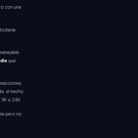
ero con una
 todavía
manejable
edio
que
reacciones,
s, el hecho
 3K o 24K.
ela pero no