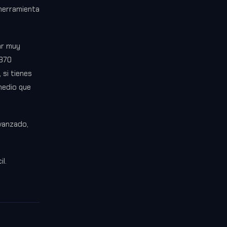
 herramienta
ar muy
 370
 si tienes
medio que
avanzado,
l.