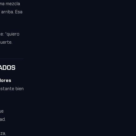
ena mezcla
arriba. Esa
e: “quiero
fuerte.
ZADOS
dores
astante bien
ue
ad.
za,