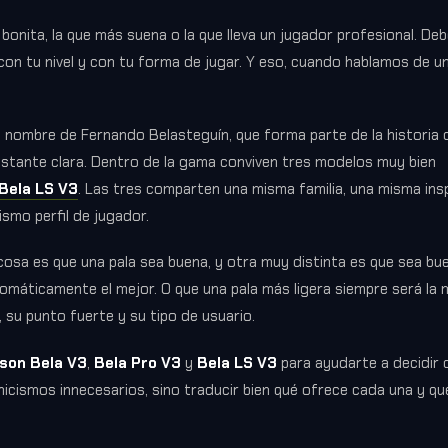
bonita, la que más suena o la que lleva un jugador profesional. Deb
 con tu nivel y con tu forma de jugar. Y eso, cuando hablamos de 
el nombre de Fernando Belasteguín, que forma parte de la historia d
astante clara. Dentro de la gama conviven tres modelos muy bien
 Bela LS V3
. Las tres comparten una misma familia, una misma insp
smo perfil de jugador.
osa es que una pala sea buena, y otra muy distinta es que sea bue
máticamente el mejor. O que una pala más ligera siempre será la m
 su punto fuerte y su tipo de usuario.
lson Bela V3
,
Bela Pro V3
y
Bela LS V3
para ayudarte a decidir 
cnicismos innecesarios, sino traducir bien qué ofrece cada una y q