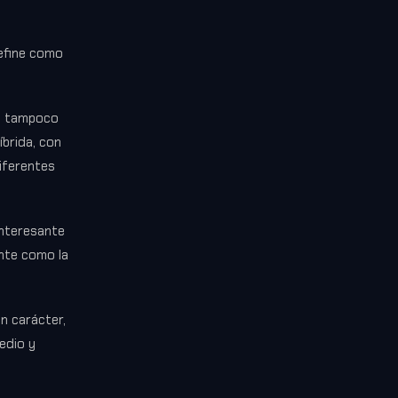
define como
ro tampoco
íbrida, con
diferentes
interesante
ente como la
n carácter,
edio y