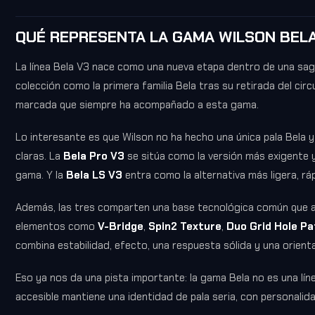
QUÉ REPRESENTA LA GAMA WILSON BELA
La línea Bela V3 nace como una nueva etapa dentro de una sag
colección como la primera familia Bela tras su retirada del ci
marcada que siempre ha acompañado a esta gama.
Lo interesante es que Wilson no ha hecho una única pala Bela 
claras. La
Bela Pro V3
se sitúa como la versión más exigente 
gama. Y la
Bela LS V3
entra como la alternativa más ligera, rá
Además, las tres comparten una base tecnológica común que ayu
elementos como
V-Bridge
,
Spin2 Texture
,
Duo Grid Hole Pa
combina estabilidad, efecto, una respuesta sólida y una orien
Eso ya nos da una pista importante: la gama Bela no es una lín
accesible mantiene una identidad de pala seria, con personalid