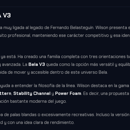
 V3
a muy ligada al legado de Fernando Belasteguín. Wilson presenta 
rcuito profesional, manteniendo ese carácter competitivo y esa ide
y ya está. Ha creado una familia completa con tres orientaciones 
y avanzada. La
Bela V3
queda como la opción más versátil y equilib
pida de mover y accesible dentro de este universo Bela.
da a entender la filosofía de la línea. Wilson destaca en la gama
ttern
,
Stability Channel
y
Power Foam
. Es decir, una propuesta
tación bastante moderna del juego.
ea de palas blandas o excesivamente recreativas. Incluso la versió
ad y con una idea clara de rendimiento.