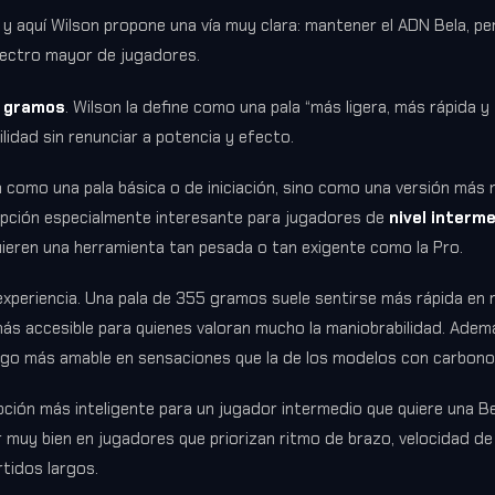
, y aquí Wilson propone una vía muy clara: mantener el ADN Bela, p
pectro mayor de jugadores.
 gramos
. Wilson la define como una pala “más ligera, más rápida y
lidad sin renunciar a potencia y efecto.
 como una pala básica o de iniciación, sino como una versión más 
 opción especialmente interesante para jugadores de
nivel interm
uieren una herramienta tan pesada o tan exigente como la Pro.
experiencia. Una pala de 355 gramos suele sentirse más rápida en 
ás accesible para quienes valoran mucho la maniobrabilidad. Ademá
algo más amable en sensaciones que la de los modelos con carbono
pción más inteligente para un jugador intermedio que quiere una B
 muy bien en jugadores que priorizan ritmo de brazo, velocidad de
tidos largos.