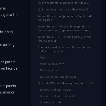
Qué representa la gama Wilson Bela V3
ería
Qué comparten las tres palas Bela V3
una gama tan
Wilson Bela V3, la opción más equilibrada
de la gama
Wilson Bela Pro V3, la más exigente y la
más orientada a jugadores avanzados
el pádel,
Wilson Bela LS V3, la más ligera y la más
fácil de mover
iración y
Comparativa directa, las diferencias que
realmente importan
Peso
na para ti.
Material de la cara
ás fácil de
Perfil de jugador
Sensación general de juego
Qué pala Wilson Bela elegir según tu nivel
cuál puede
Si eres nivel intermedio
ué jugador
Si eres nivel intermedio alto
Si eres avanzado