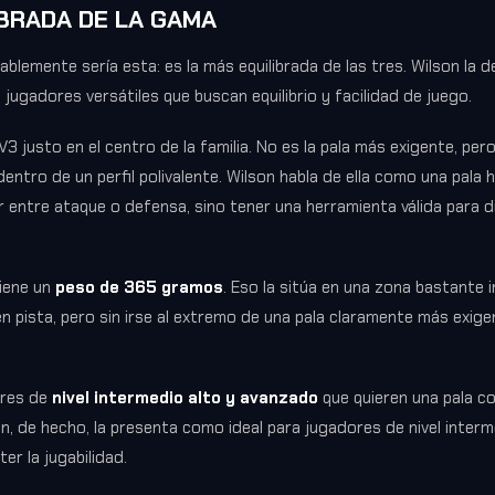
IBRADA DE LA GAMA
ablemente sería esta: es la más equilibrada de las tres. Wilson la 
 jugadores versátiles que buscan equilibrio y facilidad de juego.
3 justo en el centro de la familia. No es la pala más exigente, pe
 dentro de un perfil polivalente. Wilson habla de ella como una pala h
r entre ataque o defensa, sino tener una herramienta válida para 
iene un
peso de 365 gramos
. Eso la sitúa en una zona bastante 
n pista, pero sin irse al extremo de una pala claramente más exig
ores de
nivel intermedio alto y avanzado
que quieren una pala co
n, de hecho, la presenta como ideal para jugadores de nivel interm
r la jugabilidad.