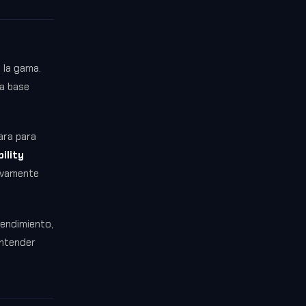
 la gama.
na base
ara para
ility
ivamente
rendimiento,
entender