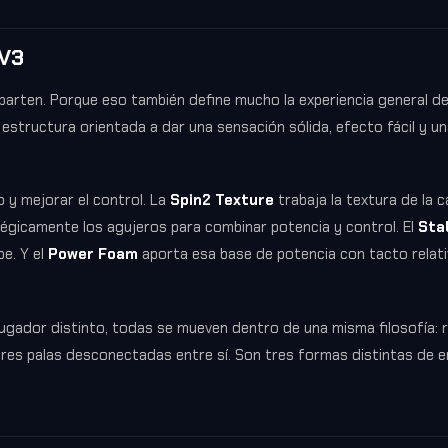
V3
parten. Porque eso también define mucho la experiencia general de
estructura orientada a dar una sensación sólida, efecto fácil y u
o y mejorar el control. La
Spin2 Texture
trabaja la textura de la c
égicamente los agujeros para combinar potencia y control. El
Stab
e. Y el
Power Foam
aporta esa base de potencia con tacto relat
 jugador distinto, todas se mueven dentro de una misma filosofía: 
tres palas desconectadas entre sí. Son tres formas distintas de 