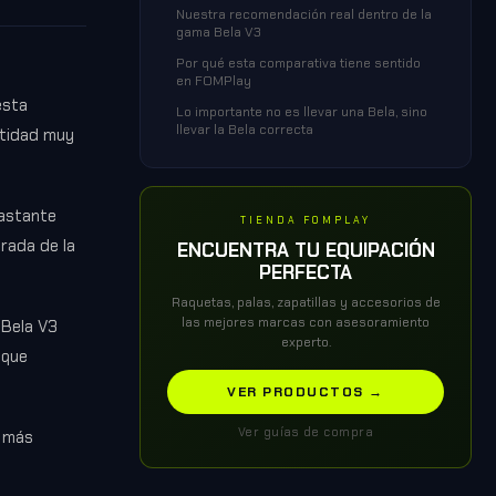
Nuestra recomendación real dentro de la
gama Bela V3
Por qué esta comparativa tiene sentido
en FOMPlay
esta
Lo importante no es llevar una Bela, sino
llevar la Bela correcta
ntidad muy
bastante
TIENDA FOMPLAY
rada de la
ENCUENTRA TU EQUIPACIÓN
PERFECTA
Raquetas, palas, zapatillas y accesorios de
las mejores marcas con asesoramiento
 Bela V3
experto.
 que
VER PRODUCTOS →
Ver guías de compra
n más