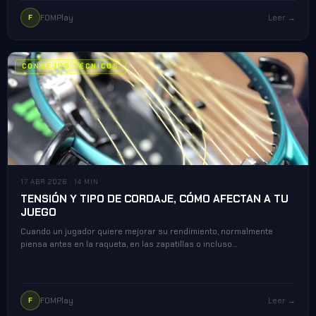
FOMPlay
Leer →
F
CONSEJOS TÉCNICOS
17 ABR 2026 · 14 MIN
TENSIÓN Y TIPO DE CORDAJE, CÓMO AFECTAN A TU
JUEGO
Cuando un jugador quiere mejorar su rendimiento, normalmente
piensa antes en la raqueta, en las zapatillas o incluso…
FOMPlay
Leer →
F