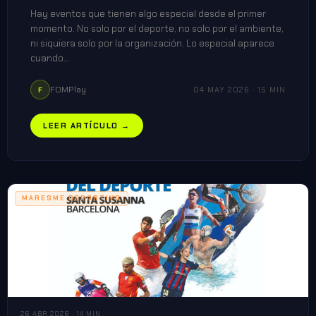
Hay eventos que tienen algo especial desde el primer
momento. No solo por el deporte, no solo por el ambiente,
ni siquiera solo por la organización. Lo especial aparece
cuando…
FOMPlay
04 MAY 2026 · 15 MIN
F
LEER ARTÍCULO →
MARESME DEPORTIVO
26 ABR 2026 · 14 MIN