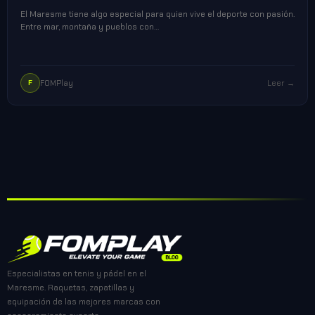
El Maresme tiene algo especial para quien vive el deporte con pasión.
Entre mar, montaña y pueblos con…
FOMPlay
Leer →
F
Especialistas en tenis y pádel en el
Maresme. Raquetas, zapatillas y
equipación de las mejores marcas con